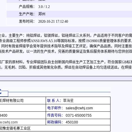
产品规格：
3.0 / 1.2
生产产地：
郑州
发布时间：
2020-10-21 17:12:40
企业，主要生产：纯铝焊丝，铝镁焊丝，铝硅焊丝三大系列，产品适用于不同客户的
级工程师参照ANSI/AWS A5.10等国际标准，按照 ISO9001质量管理体系的要
证，同时有我省焊接学会常年提供技术指导及焊接工艺评定，确保产品品质。同时注重
高技术产品研发。以一流的生产技术，完善的质量保证及售后服务体系期待与您供创
铝厂家的原材料，专业焊接团队自主创新国内焊丝生产工艺加工生产，符合国家GB标
亮、光洁，无毛刺、凹陷、折痕或其他氧化杂质。焊丝在自动焊设备上均匀连续送丝。在焊
王焊材有限公司
联 系 人：
覃海星
电子邮件：
sales@cwhj.com
3400
传真号码：
0371-65000755
ww.cwhj.com
邮政编码：
450100
阳豫龙镇毛寨工业区