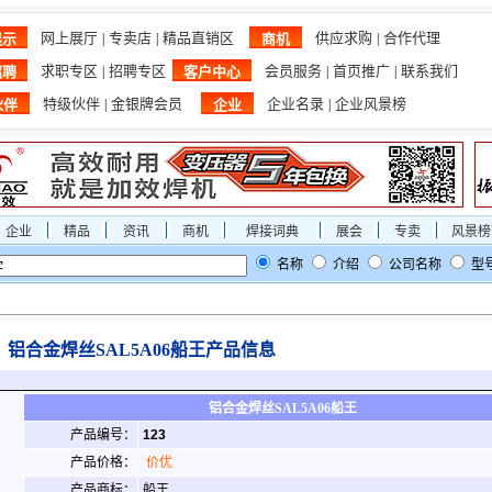
网上展厅
专卖店
精品直销区
供应求购
合作代理
展示
|
|
商机
|
求职专区
招聘专区
会员服务
首页推广
联系我们
招聘
|
客户中心
|
|
特级伙伴
金银牌会员
企业名录
企业风景榜
伙伴
|
企业
|
企业
精品
资讯
商机
焊接词典
展会
专卖
风景榜
名称
介绍
公司名称
型
铝合金焊丝SAL5A06船王产品信息
铝合金焊丝SAL5A06船王
产品编号：
123
产品价格：
价优
产品商标：
船王