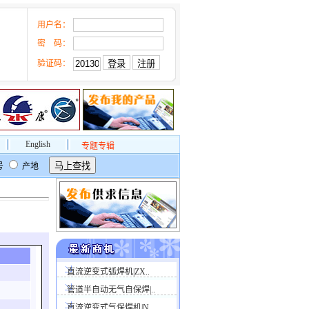
用户名：
密 码：
验证码：
English
专题专辑
号
产地
直流逆变式弧焊机|ZX..
管道半自动无气自保焊|..
直流逆变式气保焊机|N..