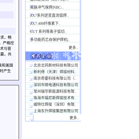
双脉冲气保焊|NBC-..
ZX7系列逆变直流弧焊..
ZX7-400纤维素下..
CUT 系列等离子弧切..
需求，畅
多功能药芯自保护焊机|..
求，严格控
更多
..
技术与管
双赢，共
准和美国
北京北钨新材科技有限公司
接时产生
新利得（天津）焊接材料..
南京奇霍科技有限公司（..
深圳市顺电通科技有限公司
常州瑞华新能源科技有限..
珠海市福尼斯焊接技术有..
威特仕焊接（深圳）有限..
上海东升焊接集团有限公司
更多
..